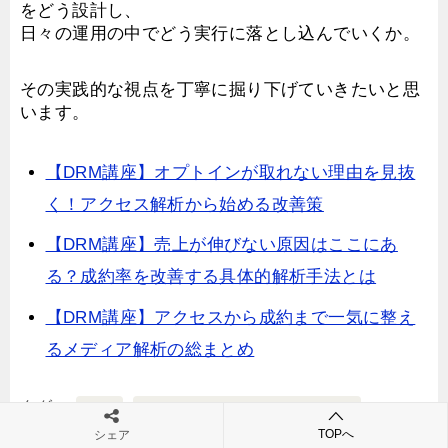
をどう設計し、
日々の運用の中でどう実行に落とし込んでいくか。
その実践的な視点を丁寧に掘り下げていきたいと思
います。
【DRM講座】オプトインが取れない理由を見抜
く！アクセス解析から始める改善策
【DRM講座】売上が伸びない原因はここにあ
る？成約率を改善する具体的解析手法とは
【DRM講座】アクセスから成約まで一気に整え
るメディア解析の総まとめ
タグ
DRM
ダイレクトレスポンスマーケティング
TOPへ
シェア
ネットビジネス
生成AI