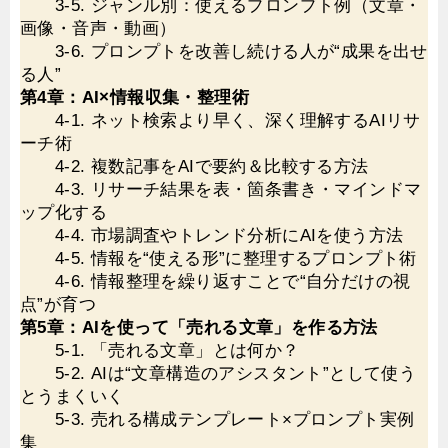
3-5. ジャンル別：使えるプロンプト例（文章・
画像・音声・動画）
3-6. プロンプトを改善し続ける人が“成果を出せ
る人”
第4章：AI×情報収集・整理術
4-1. ネット検索より早く、深く理解するAIリサ
ーチ術
4-2. 複数記事をAIで要約＆比較する方法
4-3. リサーチ結果を表・箇条書き・マインドマ
ップ化する
4-4. 市場調査やトレンド分析にAIを使う方法
4-5. 情報を“使える形”に整理するプロンプト術
4-6. 情報整理を繰り返すことで“自分だけの視
点”が育つ
第5章：AIを使って「売れる文章」を作る方法
5-1. 「売れる文章」とは何か？
5-2. AIは“文章構造のアシスタント”として使う
とうまくいく
5-3. 売れる構成テンプレート×プロンプト実例
集