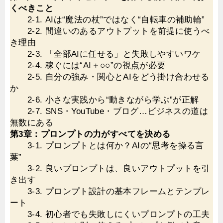
くべきこと
2-1. AIは“魔法の杖”ではなく“自転車の補助輪”
2-2. 間違いのあるアウトプットを前提に使うべ
き理由
2-3. 「全部AIに任せる」と失敗しやすいワケ
2-4. 稼ぐには“AI＋○○”の視点が必要
2-5. 自分の強み・関心とAIをどう掛け合わせる
か
2-6. 小さな実践から“動きながら学ぶ”が正解
2-7. SNS・YouTube・ブログ…ビジネスの道は
無数にある
第3章：プロンプトの力がすべてを決める
3-1. プロンプトとは何か？AIの“思考を操る言
葉”
3-2. 良いプロンプトは、良いアウトプットを引
き出す
3-3. プロンプト設計の基本フレームとテンプレ
ート
3-4. 初心者でも失敗しにくいプロンプトの工夫