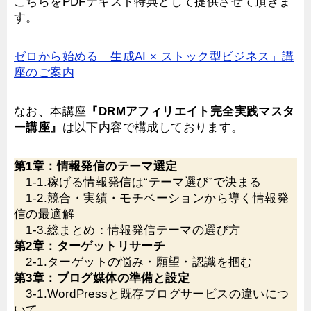
こちらをPDFテキスト特典として提供させて頂きま
す。
ゼロから始める「生成AI × ストック型ビジネス」講
座のご案内
なお、本講座
『DRMアフィリエイト完全実践マスタ
ー講座』
は以下内容で構成しております。
第1章：情報発信のテーマ選定
1-1.稼げる情報発信は“テーマ選び”で決まる
1-2.競合・実績・モチベーションから導く情報発
信の最適解
1-3.総まとめ：情報発信テーマの選び方
第2章：ターゲットリサーチ
2-1.ターゲットの悩み・願望・認識を掴む
第3章：ブログ媒体の準備と設定
3-1.WordPressと既存ブログサービスの違いにつ
いて