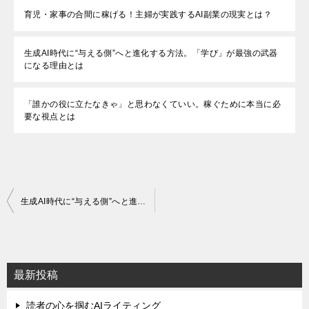
育児・家事の合間に稼げる！主婦が実践するAI副業の現実とは？
生成AI時代に“与える側”へと進化する方法。「学び」が最強の武器
になる理由とは
「誰かの役に立たなきゃ」と思わなくていい。稼ぐために本当に必
要な視点とは
投
生成AI時代に“与える側”へと進化する方法。「学び」が最強の武器になる理由とは
稿
ナ
ビ
最新投稿
ゲ
読者の心を掴むAIライティング