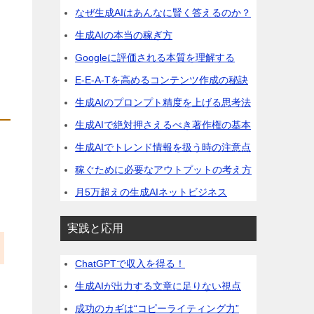
なぜ生成AIはあんなに賢く答えるのか？
生成AIの本当の稼ぎ方
Googleに評価される本質を理解する
E-E-A-Tを高めるコンテンツ作成の秘訣
生成AIのプロンプト精度を上げる思考法
生成AIで絶対押さえるべき著作権の基本
生成AIでトレンド情報を扱う時の注意点
稼ぐために必要なアウトプットの考え方
月5万超えの生成AIネットビジネス
実践と応用
ChatGPTで収入を得る！
生成AIが出力する文章に足りない視点
成功のカギは“コピーライティング力”