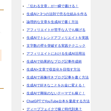
「伝わる文章」が一瞬で書ける！
生成AIと3つの法則で売る仕組みを作る
論理的な文章を生成AIで書く方法
アフィリエイトが苦手な人でも稼げる
な
生成AIでトレンドアフィリエイトを実践
文字数の壁を突破する実践テクニック
アフィリエイトにおける生成AI活用法
生成AIで効果的なブログ記事作成術
生成AI×文章で収益化を目指す方法
生成AIで画像付きブログ記事を書く方法
生成AIで好きなことをお金に変える！
生成AIで興味のないテーマでも稼ぐ！
ChatGPTでYouTube台本を量産する方法
ディープフェイクで稼ぐ時代到来？