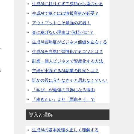
生成AIに頼りすぎて成功から遠ざかる
生成AIで稼ぐには情報商材が必要？
アウトプットこそ最強の武器！
楽に稼げない理由は“信頼ゼロ”？
生成AI習熟度がビジネス価値を左右する
ニ
生成AIを自然に習慣化するコツとは？
副業・個人ビジネスで資産化する方法
解
主婦が実践するAI副業の現実とは？
誰かの役に立たなきゃと思わなくていい
「学び」が最強の武器になる理由
「稼ぎたい」より「面白そう」で
導入と理解
生成AIの基本原理を正しく理解する