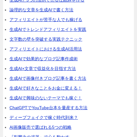
論理的な文章を生成AIで書く方法
アフィリエイトが苦手な人でも稼げる
生成AIでトレンドアフィリエイトを実践
文字数の壁を突破する実践テクニック
アフィリエイトにおける生成AI活用法
生成AIで効果的なブログ記事作成術
生成AI×文章で収益化を目指す方法
生成AIで画像付きブログ記事を書く方法
生成AIで好きなことをお金に変える！
生成AIで興味のないテーマでも稼ぐ！
ChatGPTでYouTube台本を量産する方法
ディープフェイクで稼ぐ時代到来？
AI画像販売で選ばれる5つの戦略
『影響力の武器』で心を動かす