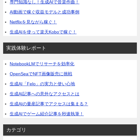
専門知識なし！生成AIで音楽作曲！
AI動画で稼ぐ収益モデルと成功事例
Netflixを見ながら稼ぐ！
生成AIを使って楽天Koboで稼ぐ！
実践体験レポート
NotebookLMでリサーチを効率化
OpenSeaでNFT画像販売に挑戦
生成AI「Felo」の実力と使い心地
生成AI記事への意外なアクセスとは
生成AIの量産記事でアクセスは集まる？
生成AIでゲーム紹介記事を秒速執筆！
カテゴリ