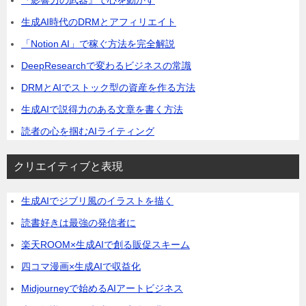
生成AI時代のDRMとアフィリエイト
「Notion AI」で稼ぐ方法を完全解説
DeepResearchで変わるビジネスの常識
DRMとAIでストック型の資産を作る方法
生成AIで説得力のある文章を書く方法
読者の心を掴むAIライティング
クリエイティブと表現
生成AIでジブリ風のイラストを描く
読書好きは最強の発信者に
楽天ROOM×生成AIで創る販促スキーム
四コマ漫画×生成AIで収益化
Midjourneyで始めるAIアートビジネス