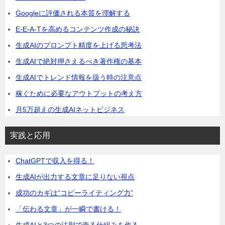
Googleに評価される本質を理解する
E-E-A-Tを高めるコンテンツ作成の秘訣
生成AIのプロンプト精度を上げる思考法
生成AIで絶対押さえるべき著作権の基本
生成AIでトレンド情報を扱う時の注意点
稼ぐために必要なアウトプットの考え方
月5万超えの生成AIネットビジネス
実践と応用
ChatGPTで収入を得る！
生成AIが出力する文章に足りない視点
成功のカギは“コピーライティング力”
「伝わる文章」が一瞬で書ける！
生成AIと3つの法則で売る仕組みを作る